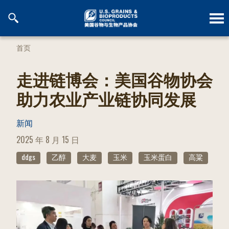
跳
到
内
容
首页
走进链博会：美国谷物协会
助力农业产业链协同发展
新闻
POSTED
2025 年 8 月 15 日
ON
ddgs
乙醇
大麦
玉米
玉米蛋白
高粱