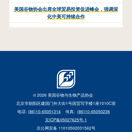
美国谷物协会出席全球贸易投资促进峰会，强调深
e
化中美可持续合作
n
© 2026 美国谷物与生物产品协会
北京市朝阳区建国门外大街1号国贸写字楼1座1010C室
电话:
(86)10-65051314
传真:
(86)10-65050236
京ICP备05027625号-1
京公网安备 11010502031562号