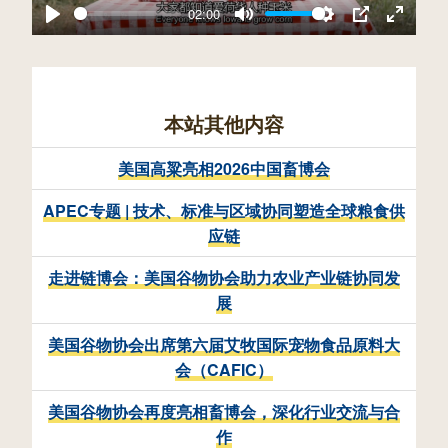
02:00
a
P
M
S
P
E
y
l
u
e
I
n
a
t
t
P
t
本站其他内容
y
e
t
e
美国高粱亮相2026中国畜博会
i
r
n
f
APEC专题 | 技术、标准与区域协同塑造全球粮食供
应链
g
u
s
l
走进链博会：美国谷物协会助力农业产业链协同发
展
l
s
美国谷物协会出席第六届艾牧国际宠物食品原料大
会（CAFIC）
c
r
美国谷物协会再度亮相畜博会，深化行业交流与合
作
e