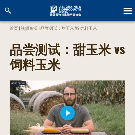
跳
到
内
容
首页
|
视频资源
|
品尝测试：甜玉米 VS 饲料玉米
品尝测试：甜玉米 vs
饲料玉米
P
l