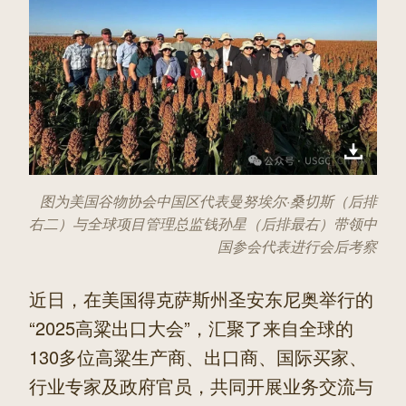
2510
图为美国谷物协会中国区代表曼努埃尔·桑切斯（后排
右二）与全球项目管理总监钱孙星（后排最右）带领中
国参会代表进行会后考察
近日，在美国得克萨斯州圣安东尼奥举行的
“2025高粱出口大会”，汇聚了来自全球的
130多位高粱生产商、出口商、国际买家、
行业专家及政府官员，共同开展业务交流与