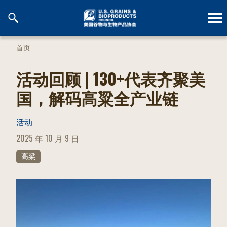
跳
到
内
容
首页
活动回顾 | 130+代表齐聚美
国，解码高粱全产业链
活动
POSTED
2025 年 10 月 9 日
ON
高粱