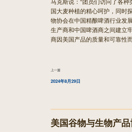
马克斯说：“团员们访问了各种
国大麦种植的精心呵护，同时
物协会在中国精酿啤酒行业发
生产商和中国啤酒商之间建立
商因美国产品的质量和可靠性而
文
上
上一篇
章
一
2024年8月29日
导
篇
航
文
章
美国谷物与生物产品