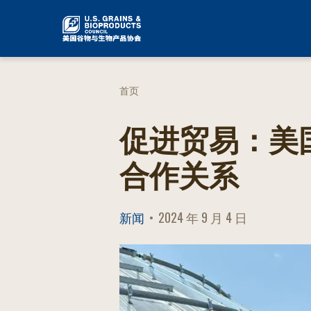
跳
到
内
容
首页
促进贸易：美
合作关系
新闻
2024 年 9 月 4 日
POSTED
ON