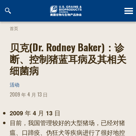
跳
到
内
容
首页
贝克(Dr. Rodney Baker)：诊
断、控制猪蓝耳病及其相关
细菌病
活动
POSTED
2009 年 4 月 13 日
ON
2009
年
4
月
13
日
目前，我国管理较好的大型猪场，已经对猪
瘟、口蹄疫、伪狂犬等疾病进行了很好地控