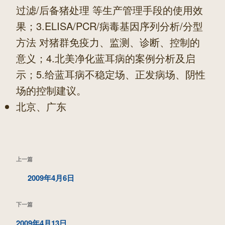
过滤/后备猪处理 等生产管理手段的使用效
果；3.ELISA/PCR/病毒基因序列分析/分型
方法 对猪群免疫力、监测、诊断、控制的
意义；4.北美净化蓝耳病的案例分析及启
示；5.给蓝耳病不稳定场、正发病场、阴性
场的控制建议。
北京、广东
文
上
上一篇
章
一
2009年4月6日
导
篇
航
下
下一篇
文
一
2009年4月13日