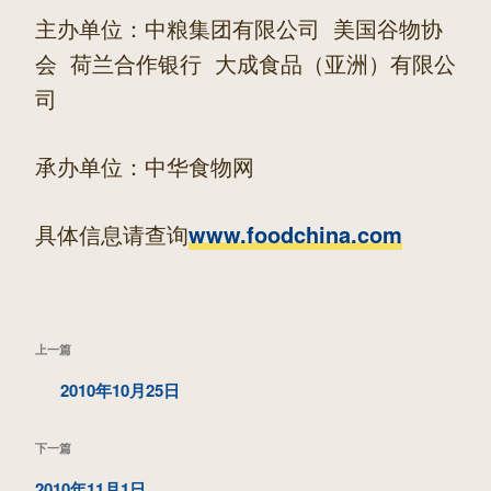
主办单位：中粮集团有限公司 美国谷物协
会 荷兰合作银行 大成食品（亚洲）有限公
司
承办单位：中华食物网
具体信息请查询
www.foodchina.com
文
上
上一篇
章
一
2010年10月25日
导
篇
航
下
下一篇
文
一
2010年11月1日