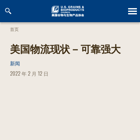
跳
到
内
容
首页
美国物流现状 – 可靠强大
新闻
POSTED
2022 年 2 月 12 日
ON