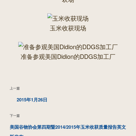
玉米收获现场
准备参观美国Didion的DDGS加工厂
文
上
上一篇
章
一
2015年1月26日
导
篇
航
下
下一篇
文
一
美国谷物协会第四期暨2014/2015年玉米收获质量报告英文
章