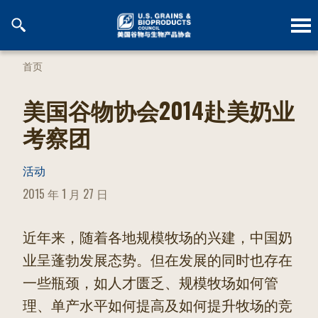
跳
到
内
容
首页
美国谷物协会2014赴美奶业
考察团
活动
POSTED
2015 年 1 月 27 日
ON
近年来，随着各地规模牧场的兴建，中国奶
业呈蓬勃发展态势。但在发展的同时也存在
一些瓶颈，如人才匮乏、规模牧场如何管
理、单产水平如何提高及如何提升牧场的竞