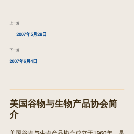
文
上
上一篇
章
一
2007年5月28日
导
篇
航
下
下一篇
文
一
2007年6月4日
章
篇
文
章
美国谷物与生物产品协会简
介
美国谷物与生物产品协会成立于1960年，是