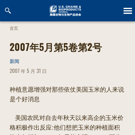
跳
到
内
容
首页
2007年5月第5卷第2号
新闻
POSTED
2007 年 5 月 31 日
ON
种植意愿增强对那些依仗美国玉米的人来说
是个好消息
美国农民对自去年秋天以来高企的玉米价
格积极作出反应:他们想把玉米的种植面积