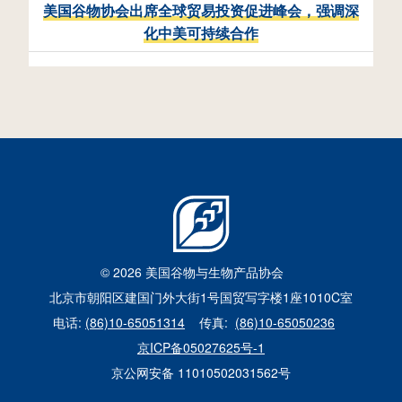
美国谷物协会出席全球贸易投资促进峰会，强调深
e
化中美可持续合作
n
© 2026 美国谷物与生物产品协会
北京市朝阳区建国门外大街1号国贸写字楼1座1010C室
电话:
(86)10-65051314
传真:
(86)10-65050236
京ICP备05027625号-1
京公网安备 11010502031562号