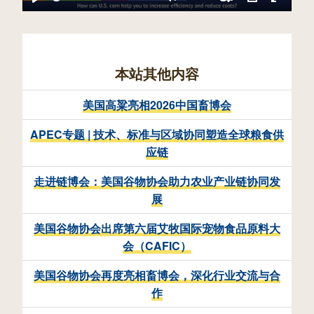
a
P
M
S
P
E
y
l
u
e
I
n
a
t
t
P
t
本站其他内容
y
e
t
e
美国高粱亮相2026中国畜博会
i
r
n
f
APEC专题 | 技术、标准与区域协同塑造全球粮食供
应链
g
u
s
l
走进链博会：美国谷物协会助力农业产业链协同发
展
l
s
美国谷物协会出席第六届艾牧国际宠物食品原料大
会（CAFIC）
c
r
美国谷物协会再度亮相畜博会，深化行业交流与合
作
e