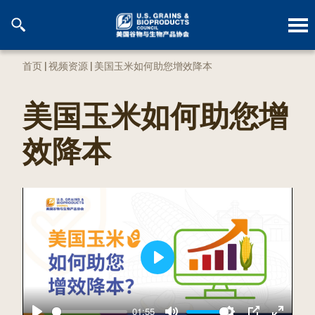
跳
到
内
容
首页
|
视频资源
|
美国玉米如何助您增效降本
美国玉米如何助您增
效降本
P
l
01:55