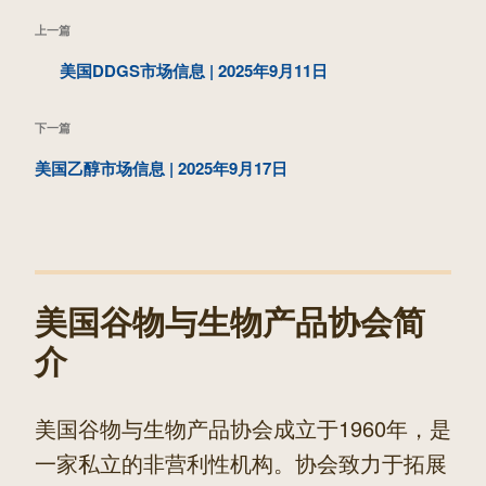
文
上
上一篇
章
一
美国DDGS市场信息 | 2025年9月11日
导
篇
航
下
下一篇
文
一
美国乙醇市场信息 | 2025年9月17日
章
篇
文
章
美国谷物与生物产品协会简
介
美国谷物与生物产品协会成立于1960年，是
一家私立的非营利性机构。协会致力于拓展