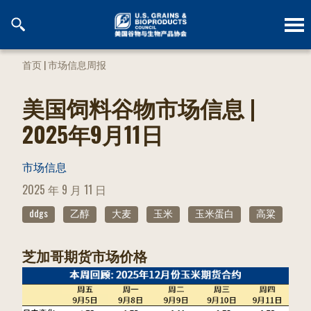
跳
到
内
容
首页
|
市场信息周报
美国饲料谷物市场信息 |
2025年9月11日
市场信息
POSTED
2025 年 9 月 11 日
ON
ddgs
乙醇
大麦
玉米
玉米蛋白
高粱
芝加哥期货市场价格