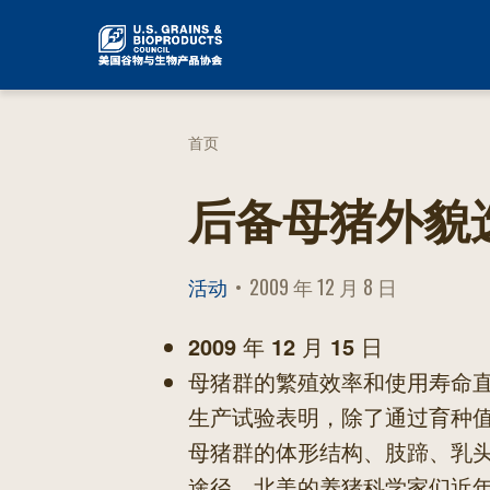
跳
到
内
容
首页
后备母猪外貌
活动
2009 年 12 月 8 日
POSTED
ON
2009
年
12
月
15
日
母猪群的繁殖效率和使用寿命
生产试验表明，除了通过育种
母猪群的体形结构、肢蹄、乳
途径。北美的养猪科学家们近