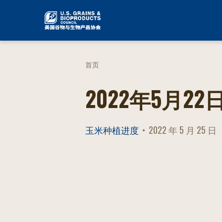
跳
到
内
容
首页
2022年5月
玉米种植进度
2022 年 5 月 25 日
POSTED
ON