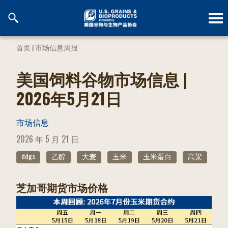
跳
到
内
容
首页
|
市场信息周报
美国饲料谷物市场信息 |
2026年5月21日
市场信息
POSTED
2026 年 5 月 21 日
ON
ddgs
乙醇
大麦
玉米
玉米蛋白
高粱
芝加哥期货市场价格