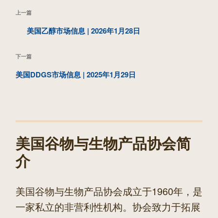
文
上
上一篇
章
一
美国乙醇市场信息 | 2026年1月28日
导
篇
航
下
下一篇
文
一
美国DDGS市场信息 | 2025年1月29日
章
篇
文
章
美国谷物与生物产品协会简
介
美国谷物与生物产品协会成立于1960年，是
一家私立的非营利性机构。协会致力于拓展