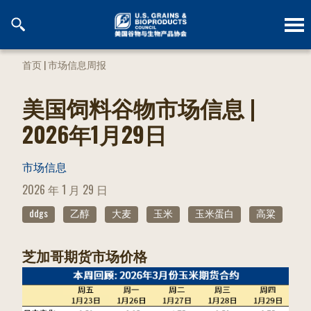
跳
到
内
容
首页
|
市场信息周报
美国饲料谷物市场信息 |
2026年1月29日
市场信息
POSTED
2026 年 1 月 29 日
ON
ddgs
乙醇
大麦
玉米
玉米蛋白
高粱
芝加哥期货市场价格