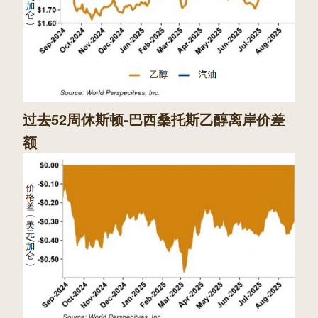
过去52周休斯顿-巴西桑托斯乙醇离岸价差
额