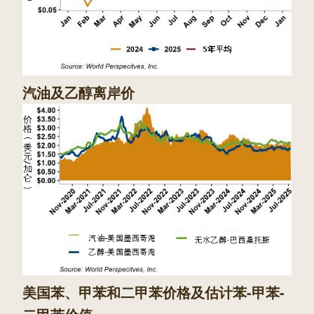
汽油及乙醇离岸价
美国苯、甲苯和二甲苯价格及估计苯-甲苯-