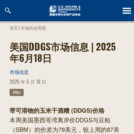
跳
到
内
容
首页
|
市场信息周报
美国DDGS市场信息 | 2025
年6月18日
市场信息
POSTED
2025 年 6 月 18 日
ON
ddgs
带可溶物的玉米干酒糟 (DDGS)价格
本周美国墨西哥湾离岸价DDGS与豆粕
（SBM）的价差为78美元，较上周的87美