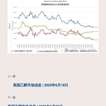
文
上
上一篇
章
一
美国乙醇市场信息 | 2025年6月18日
导
篇
航
下
下一篇
文