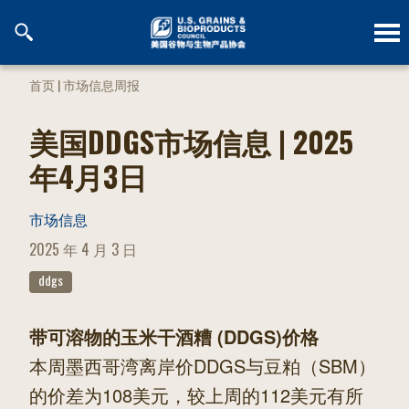
跳
到
内
容
首页
|
市场信息周报
美国DDGS市场信息 | 2025
年4月3日
市场信息
POSTED
2025 年 4 月 3 日
ON
ddgs
带可溶物的玉米干酒糟 (DDGS)价格
本周墨西哥湾离岸价DDGS与豆粕（SBM）
的价差为108美元，较上周的112美元有所