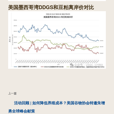
美国墨西哥湾DDGS和豆粕离岸价对比
文
上
上一篇
章
一
活动回顾 | 如何降低养殖成本？美国谷物协会特邀朱增
导
篇
勇全球峰会献策